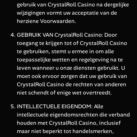
gebruik van CrystalRoll Casino na dergelijke
wijzigingen vormt uw acceptatie van de
herziene Voorwaarden.
GEBRUIK VAN CrystalRoll Casino: Door
toegang te krijgen tot of CrystalRoll Casino
te gebruiken, stemt u ermee in om alle
toepasselijke wetten en regelgeving na te
leven wanneer u onze diensten gebruikt. U
moet ook ervoor zorgen dat uw gebruik van
CrystalRoll Casino de rechten van anderen
niet schendt of enige wet overtreedt.
INTELLECTUELE EIGENDOM: Alle
intellectuele eigendomsrechten die verband
houden met CrystalRoll Casino, inclusief
maar niet beperkt tot handelsmerken,