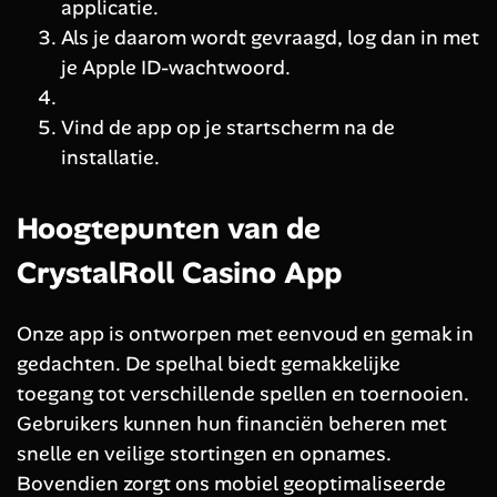
applicatie.
Als je daarom wordt gevraagd, log dan in met
je Apple ID-wachtwoord.
Vind de app op je startscherm na de
installatie.
Hoogtepunten van de
CrystalRoll Casino App
Onze app is ontworpen met eenvoud en gemak in
gedachten. De spelhal biedt gemakkelijke
toegang tot verschillende spellen en toernooien.
Gebruikers kunnen hun financiën beheren met
snelle en veilige stortingen en opnames.
Bovendien zorgt ons mobiel geoptimaliseerde