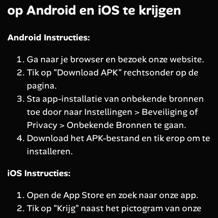
op Android en iOS te krijgen
Android Instructies:
Ga naar je browser en bezoek onze website.
Tik op "Download APK" rechtsonder op de
pagina.
Sta app-installatie van onbekende bronnen
toe door naar Instellingen > Beveiliging of
Privacy > Onbekende Bronnen te gaan.
Download het APK-bestand en tik erop om te
installeren.
iOS Instructies:
Open de App Store en zoek naar onze app.
Tik op "Krijg" naast het pictogram van onze