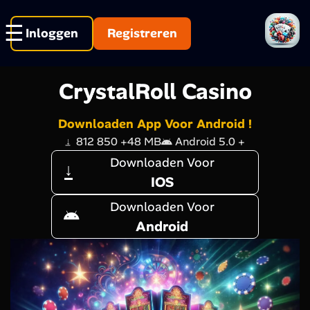
Inloggen
Registreren
CrystalRoll Casino
Downloaden App Voor Android !
812 850 +
48 MB
Android 5.0 +
Downloaden Voor
IOS
Downloaden Voor
Android